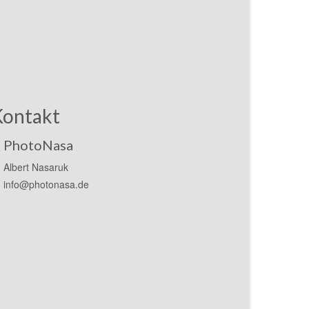
Kontakt
PhotoNasa
Albert Nasaruk
info@photonasa.de