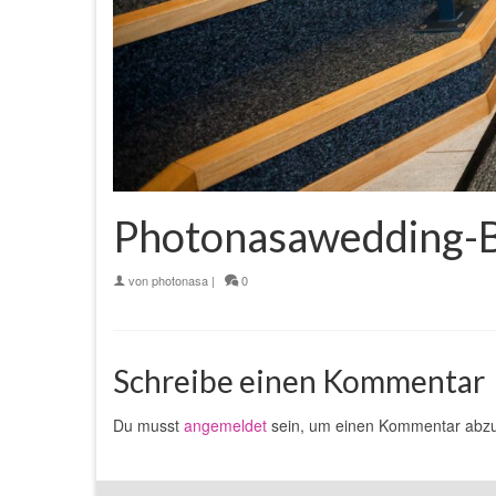
Photonasawedding-Bi
von
photonasa
|
0
Schreibe einen Kommentar
Du musst
angemeldet
sein, um einen Kommentar abz