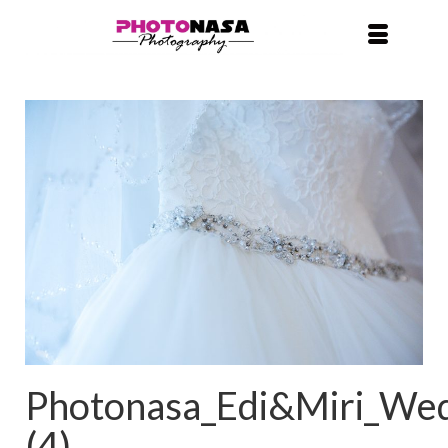
Photonasa_Edi&Miri_We
(4)