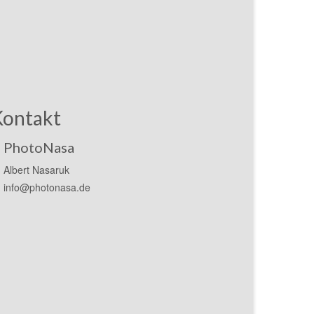
Kontakt
PhotoNasa
Albert Nasaruk
info@photonasa.de