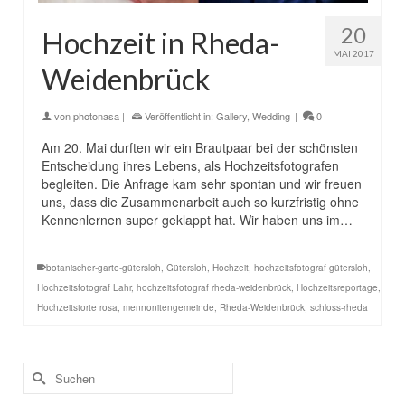
20
Hochzeit in Rheda-
MAI 2017
Weidenbrück
von
photonasa
|
Veröffentlicht in:
Gallery
,
Wedding
|
0
Am 20. Mai durften wir ein Brautpaar bei der schönsten
Entscheidung ihres Lebens, als Hochzeitsfotografen
begleiten. Die Anfrage kam sehr spontan und wir freuen
uns, dass die Zusammenarbeit auch so kurzfristig ohne
Kennenlernen super geklappt hat. Wir haben uns im…
botanischer-garte-gütersloh
,
Gütersloh
,
Hochzeit
,
hochzeitsfotograf gütersloh
,
Hochzeitsfotograf Lahr
,
hochzeitsfotograf rheda-weidenbrück
,
Hochzeitsreportage
,
Hochzeitstorte rosa
,
mennonitengemeinde
,
Rheda-Weidenbrück
,
schloss-rheda
Suchen
nach: