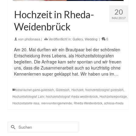
20
Hochzeit in Rheda-
MAI 2017
Weidenbrück
von
photonasa
|
Veröffentlicht in:
Gallery
,
Wedding
|
0
Am 20. Mai durften wir ein Brautpaar bei der schönsten
Entscheidung ihres Lebens, als Hochzeitsfotografen
begleiten. Die Anfrage kam sehr spontan und wir freuen
uns, dass die Zusammenarbeit auch so kurzfristig ohne
Kennenlernen super geklappt hat. Wir haben uns im…
botanischer-garte-gütersloh
,
Gütersloh
,
Hochzeit
,
hochzeitsfotograf gütersloh
,
Hochzeitsfotograf Lahr
,
hochzeitsfotograf rheda-weidenbrück
,
Hochzeitsreportage
,
Hochzeitstorte rosa
,
mennonitengemeinde
,
Rheda-Weidenbrück
,
schloss-rheda
Suchen
nach: