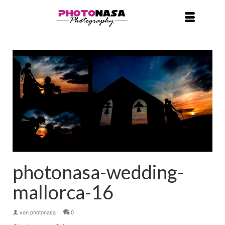
photonasa-wedding-
mallorca-16
von
photonasa
|
0