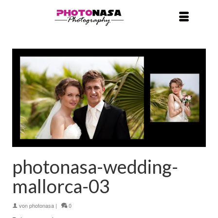
photonasa-wedding-
mallorca-03
von
photonasa
|
0