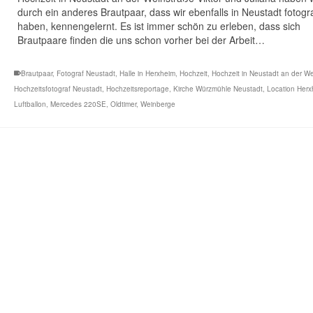
durch ein anderes Brautpaar, dass wir ebenfalls in Neustadt fotogra
haben, kennengelernt. Es ist immer schön zu erleben, dass sich
Brautpaare finden die uns schon vorher bei der Arbeit…
Brautpaar
,
Fotograf Neustadt
,
Halle in Herxheim
,
Hochzeit
,
Hochzeit in Neustadt an der W
Hochzeitsfotograf Neustadt
,
Hochzeitsreportage
,
Kirche Würzmühle Neustadt
,
Location Herx
Luftballon
,
Mercedes 220SE
,
Oldtimer
,
Weinberge