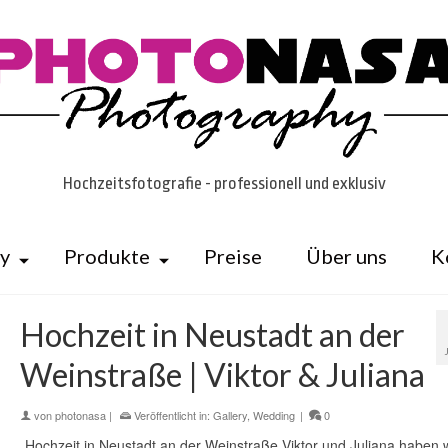
Hochzeitsfotografie - professionell und exklusiv
ry
Produkte
Preise
Über uns
K
Hochzeit in Neustadt an der
Weinstraße | Viktor & Juliana
von
photonasa
|
Veröffentlicht in:
Gallery
,
Wedding
|
0
Hochzeit in Neustadt an der Weinstraße Viktor und Juliana haben w