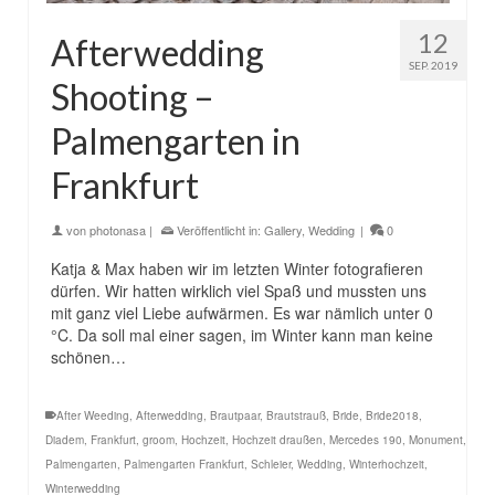
12
Afterwedding
SEP. 2019
Shooting –
Palmengarten in
Frankfurt
von
photonasa
|
Veröffentlicht in:
Gallery
,
Wedding
|
0
Katja & Max haben wir im letzten Winter fotografieren
dürfen. Wir hatten wirklich viel Spaß und mussten uns
mit ganz viel Liebe aufwärmen. Es war nämlich unter 0
°C. Da soll mal einer sagen, im Winter kann man keine
schönen…
After Weeding
,
Afterwedding
,
Brautpaar
,
Brautstrauß
,
Bride
,
Bride2018
,
Diadem
,
Frankfurt
,
groom
,
Hochzeit
,
Hochzeit draußen
,
Mercedes 190
,
Monument
,
Palmengarten
,
Palmengarten Frankfurt
,
Schleier
,
Wedding
,
Winterhochzeit
,
Winterwedding