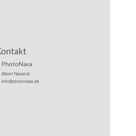
Kontakt
PhotoNasa
Albert Nasaruk
info@photonasa.de