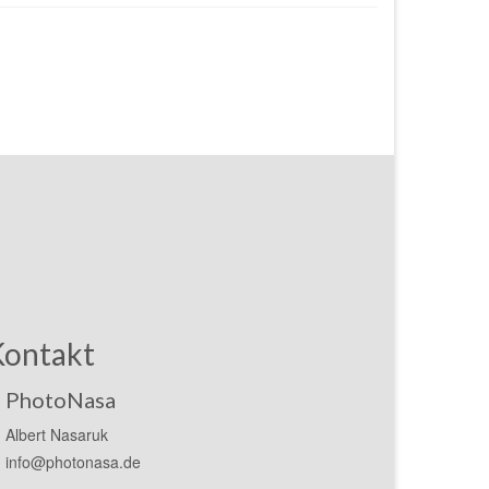
Kontakt
PhotoNasa
Albert Nasaruk
info@photonasa.de