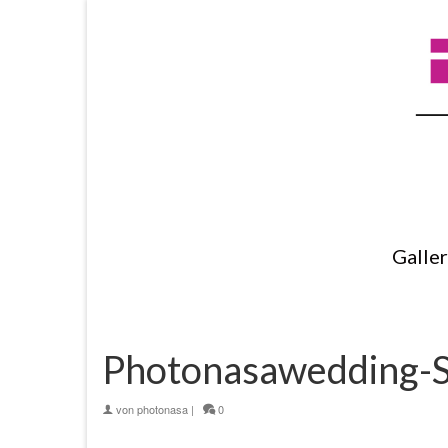
Galle
Photonasawedding-S
von
photonasa
|
0