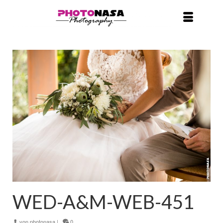
WED-A&M-WEB-451
von
photonasa
|
0