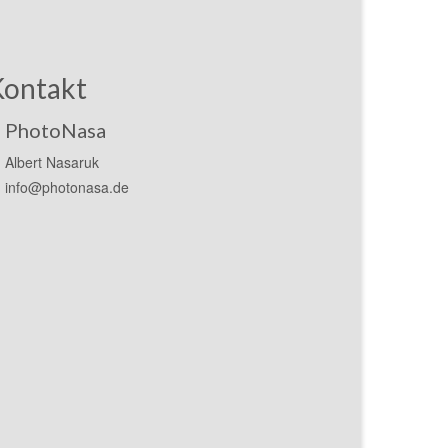
Kontakt
PhotoNasa
Albert Nasaruk
info@photonasa.de