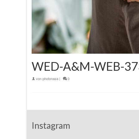
WED-A&M-WEB-37
von
photonasa
|
0
Instagram