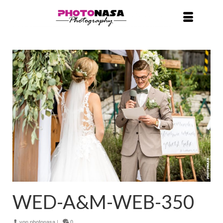
WED-A&M-WEB-350
von
photonasa
|
0