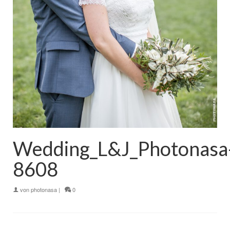
Wedding_L&J_Photonasa
8608
von
photonasa
|
0