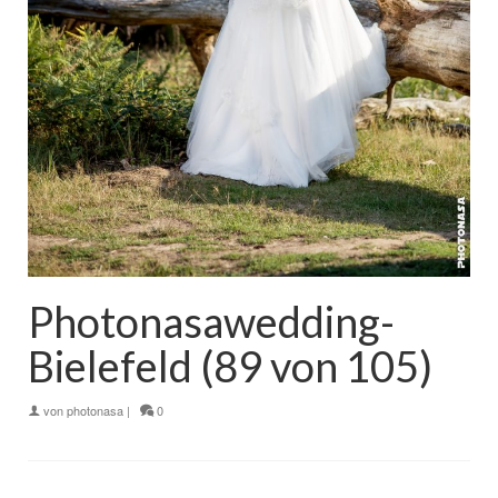
Photonasawedding-
Bielefeld (89 von 105)
von
photonasa
|
0