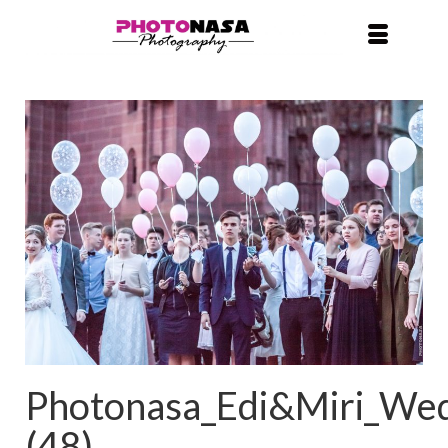
Photonasa_Edi&Miri_We
(48)