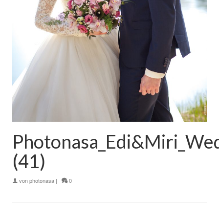
Photonasa_Edi&Miri_We
(41)
von
photonasa
|
0