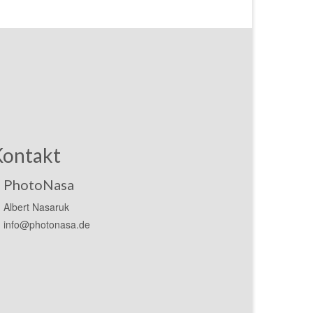
Kontakt
PhotoNasa
Albert Nasaruk
info@photonasa.de