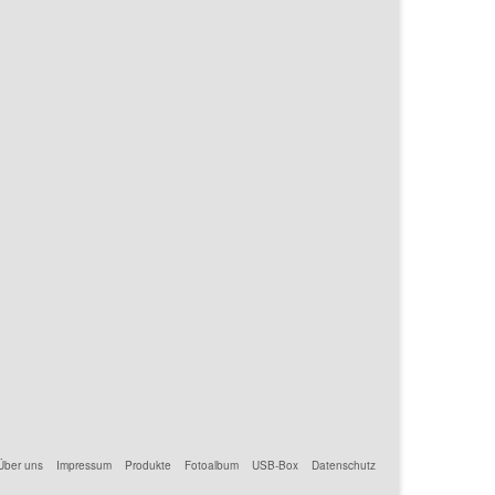
Über uns
Impressum
Produkte
Fotoalbum
USB-Box
Datenschutz