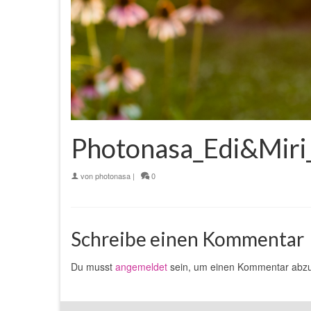
Photonasa_Edi&Miri
von
photonasa
|
0
Schreibe einen Kommentar
Du musst
angemeldet
sein, um einen Kommentar abz