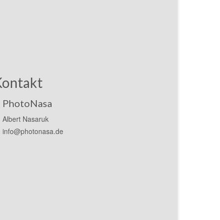
Kontakt
PhotoNasa
Albert Nasaruk
info@photonasa.de