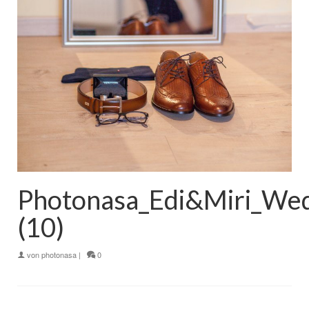
Photonasa_Edi&Miri_We
(10)
von
photonasa
|
0