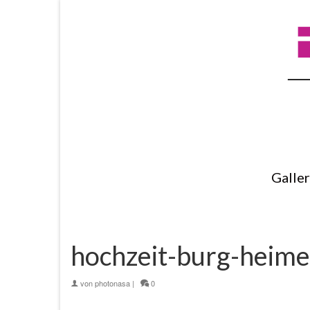
Galle
hochzeit-burg-heim
von
photonasa
|
0