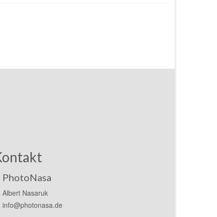
Kontakt
PhotoNasa
Albert Nasaruk
info@photonasa.de