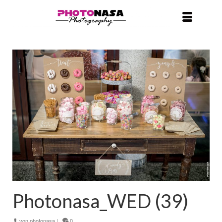
Photonasa_WED (39)
von
photonasa
|
0