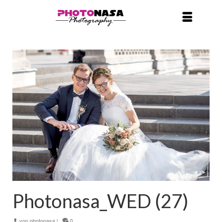
Photonasa_WED (27)
von
photonasa
|
0