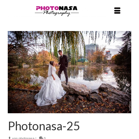
Photonasa-25
von
photonasa
|
0