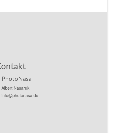
Kontakt
PhotoNasa
Albert Nasaruk
info@photonasa.de