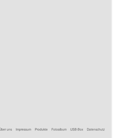
Über uns
Impressum
Produkte
Fotoalbum
USB-Box
Datenschutz