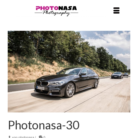
Photonasa-30
von
photonasa
|
0