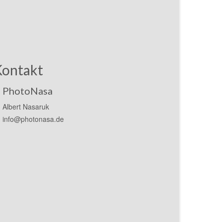
Kontakt
PhotoNasa
Albert Nasaruk
info@photonasa.de