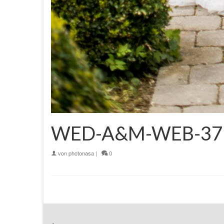
WED-A&M-WEB-37
von
photonasa
|
0